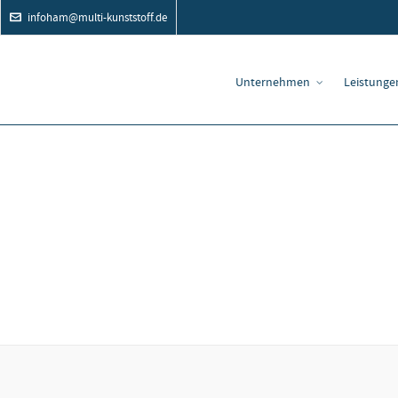
infoham@multi-kunststoff.de
Unternehmen
Leistunge