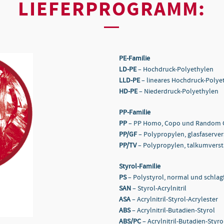
LIEFERPROGRAMM:
PE-Familie
LD-PE
– Hochdruck-Polyethylen
LLD-PE
– lineares Hochdruck-Polye
HD-PE
– Niederdruck-Polyethylen
PP-Familie
PP
– PP Homo, Copo und Random
PP/GF
– Polypropylen, glasfaserver
PP/TV
– Polypropylen, talkumverst
Styrol-Familie
PS
– Polystyrol, normal und schlag
SAN
– Styrol-Acrylnitril
ASA
– Acrylnitril-Styrol-Acrylester
ABS
– Acrylnitril-Butadien-Styrol
ABS/PC
– Acrylnitril-Butadien-Styr