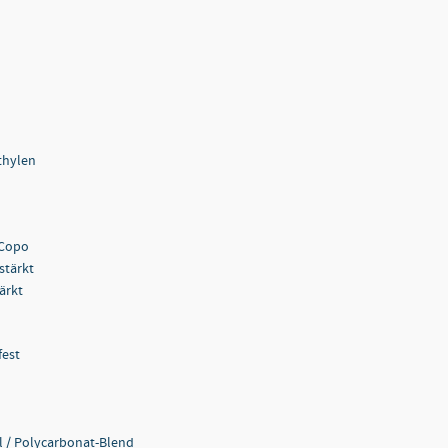
thylen
 Copo
stärkt
ärkt
fest
ol / Polycarbonat-Blend