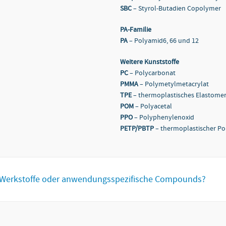
SBC
– Styrol-Butadien Copolymer
PA-Familie
PA
– Polyamid6, 66 und 12
Weitere Kunststoffe
PC
– Polycarbonat
PMMA
– Polymetylmetacrylat
TPE
– thermoplastisches Elastome
POM
– Polyacetal
PPO
– Polyphenylenoxid
PETP/PBTP
– thermoplastischer Po
ve Werkstoffe oder anwendungsspezifische Compounds?